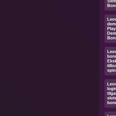
Slot
Bon
Leo
dem
Play
Dem
Bon
Leo
bon
Eksk
tilb
spin
Leo
logi
tilga
slot
bon