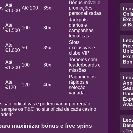
Bónus móvel e
Até
as
Até 200
35x
promoções
Leo
€1.000
personalizadas
Onli
Exci
Jackpots
& B
Até
diários e
no
100
30x
€1.500
campanhas
temáticas
Leo
Slots
Até
Free
50
35x
exclusivas e
€1.000
Unl
clube VIP
Excl
Torneios com
Bon
Até
100
30x
leaderboards e
€1.200
missões
Pagamentos
Leo
Até
rápidos e
App 
120
40x
€120
seleção
Sea
variada
Gam
Expe
s são indicativas e podem variar por região.
Awai
e sempre os T&C no site oficial de cada casino
aderir.
Leo
para maximizar bónus e free spins
Dem
- Tr