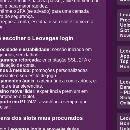
roduza e-mail e palavra-passe; ative biometria no
ile para maior rapidez.
firme o 2FA (se ativado) para uma camada
Leo
ra de segurança.
Free
regue a conta, escolha o seu slot e comece a
Unl
r.
Slot
Now
 escolher o Leovegas login
ocidade e estabilidade:
sessão iniciada em
Leo
undos, sem falhas.
App 
gurança reforçada:
encriptação SSL, 2FA e
Top 
ificação de conta.
Bon
nus à medida:
promoções personalizadas
soante o seu estilo de jogo.
gamentos ágeis:
carteira única com cartões, e-
Leo
lets e transferências.
Dem
ino móvel líder:
experiência premium em
– Pl
rtphone e tablet.
Slot
porte em PT 24/7:
assistência sempre que
Onli
cisar.
ens dos slots mais procurados
Leo
Bon
Unl
om o
Leovegas login
e aproveite títulos