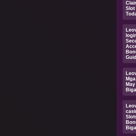
Clai
Slot
Tod
Leo
logi
Sec
Acc
Bonu
Gui
Leo
Mga 
May
Big
Leo
cas
Slot
Bonu
Big