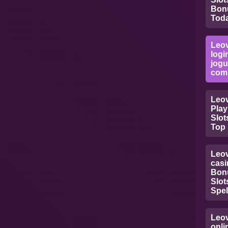
Bon
Tod
Leo
logi
jogu
com
Leov
Play
Slot
Top
Leo
casi
Bon
Slot
Spel
Leo
onli