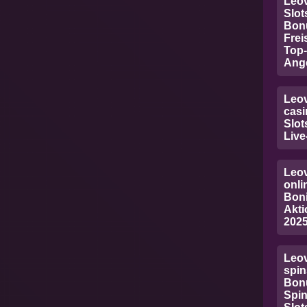
Leo
Slot
Bon
Frei
Top-
Ang
Leo
casi
Slot
Live
Leo
onli
Bon
Akti
202
Leov
spin
Bon
Spin