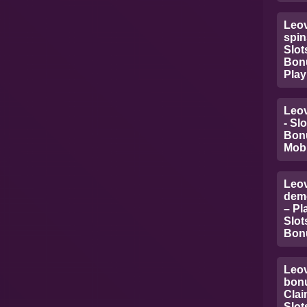
Leov
spin
Slot
Bon
Pla
Leo
- Slo
Bon
Mobi
Leo
dem
– Pl
Slot
Bon
Leo
bonu
Clai
Slot