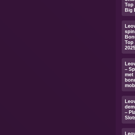
Top 
Big
Leov
spin
Bon
Top 
202
Leo
– Sp
met
bon
mobi
Leo
dem
– Pl
Slot
Leo