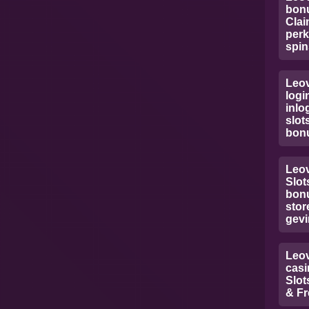
bon
Clai
perk
spin
Leo
login
inlo
slot
bon
Leo
Slot
bon
stor
gevi
Leo
casi
Slot
& Fr