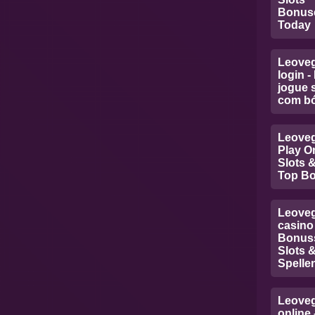
Bonus
Today
Leove
login -
jogue 
com b
Leoveg
Play O
Slots 
Top B
Leove
casino
Bonus
Slots 
Spelle
Leove
online 