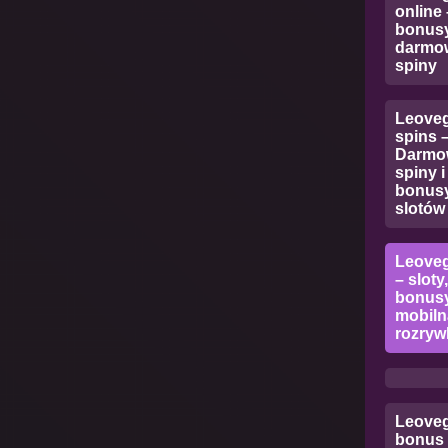
online 
bonusy
darmo
spiny
Leoveg
spins 
Darmo
spiny i
bonus
slotów
Leove
– sloty,
bonusy
mobiln
rozryw
Leove
bonus 