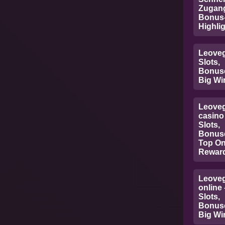
Zugan
Bonus
Highli
Leoveg
Slots,
Bonus
Big Wi
Leove
casino
Slots,
Bonus
Top On
Rewar
Leove
online 
Slots,
Bonus
Big Wi