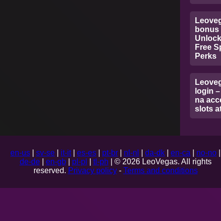
Leove
bonus 
Unlock
Free S
Perks
Leove
login –
na acc
slots 
en-us
|
sv-se
|
it-it
|
es-es
|
pt-br
|
nl-nl
|
da-dk
|
en-ca
|
no-no
|
de-de
|
en-gb
|
pl-pl
|
tl-ph
| © 2026 LeoVegas. All rights
reserved.
Privacy policy
-
Terms and conditions