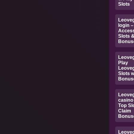
Slots
Leove
login –
Access
Slots 
Bonus
Leoveg
Play
Leove
Slots 
Bonus
Leove
casino
Top Sl
Claim
Bonus
Leove