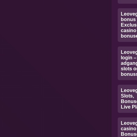
Leove
bonus 
Exclus
casino
bonus
Leove
login –
adgang 
slots 
bonus
Leoveg
Slots,
Bonus
Live P
Leove
casino 
Bonus